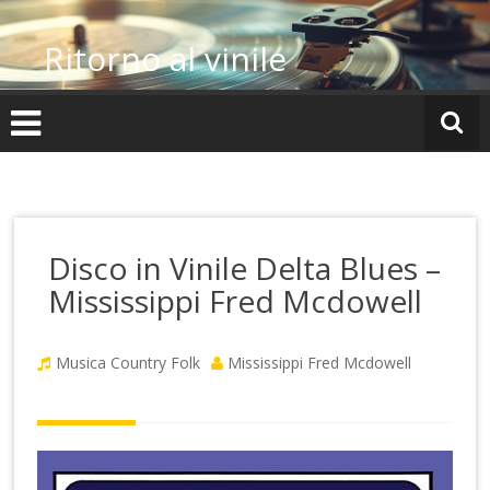
Vai
al
Ritorno al vinile
contenuto
Disco in Vinile Delta Blues –
Mississippi Fred Mcdowell
Musica Country Folk
Mississippi Fred Mcdowell