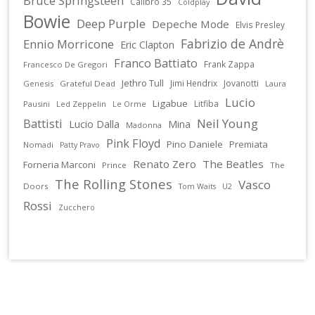
Bruce Springsteen
Calibro 35
Coldplay
Bowie
Deep Purple
Depeche Mode
Elvis Presley
Fabrizio de Andrè
Ennio Morricone
Eric Clapton
Franco Battiato
Frank Zappa
Francesco De Gregori
Jethro Tull
Jimi Hendrix
Jovanotti
Genesis
Grateful Dead
Laura
Lucio
Ligabue
Litfiba
Pausini
Led Zeppelin
Le Orme
Battisti
Neil Young
Lucio Dalla
Mina
Madonna
Pink Floyd
Pino Daniele
Premiata
Nomadi
Patty Pravo
Renato Zero
The Beatles
Forneria Marconi
Prince
The
The Rolling Stones
Vasco
Doors
U2
Tom Waits
Rossi
Zucchero