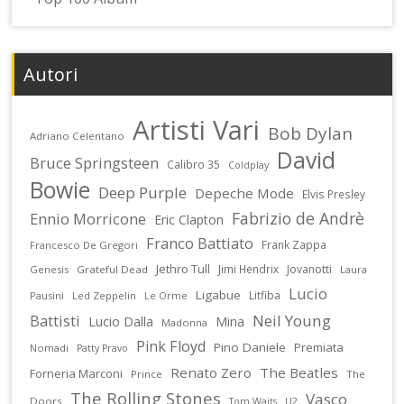
Autori
Artisti Vari
Bob Dylan
Adriano Celentano
David
Bruce Springsteen
Calibro 35
Coldplay
Bowie
Deep Purple
Depeche Mode
Elvis Presley
Fabrizio de Andrè
Ennio Morricone
Eric Clapton
Franco Battiato
Frank Zappa
Francesco De Gregori
Jethro Tull
Jimi Hendrix
Jovanotti
Genesis
Grateful Dead
Laura
Lucio
Ligabue
Litfiba
Pausini
Led Zeppelin
Le Orme
Battisti
Neil Young
Lucio Dalla
Mina
Madonna
Pink Floyd
Pino Daniele
Premiata
Nomadi
Patty Pravo
Renato Zero
The Beatles
Forneria Marconi
Prince
The
The Rolling Stones
Vasco
Doors
U2
Tom Waits