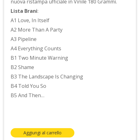
nuova ristampa ufficiale in Vinile 180 Grammi.
Lista Brani
:
A1 Love, In Itself
A2 More Than A Party
A3 Pipeline
A4 Everything Counts
B1 Two Minute Warning
B2 Shame
B3 The Landscape Is Changing
B4 Told You So
B5 And Then…
Aggiungi al carrello