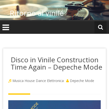
Vai
al
Ritorno al vinile
contenuto
Disco in Vinile Construction
Time Again – Depeche Mode
Musica House Dance Elettronica
Depeche Mode