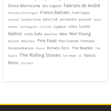
Fabrizio de Andrè
Ennio Morricone
Eric Clapton
Franco Battiato
Frank Zappa
Francesco De Gregori
Jethro Tull
Jimi Hendrix
Jovanotti
Genesis
Grateful Dead
Laura
Lucio
Ligabue
Litfiba
Pausini
Led Zeppelin
Le Orme
Battisti
Neil Young
Lucio Dalla
Mina
Madonna
Pink Floyd
Pino Daniele
Premiata
Nomadi
Patty Pravo
Renato Zero
The Beatles
Forneria Marconi
Prince
The
The Rolling Stones
Vasco
Doors
U2
Tom Waits
Rossi
Zucchero