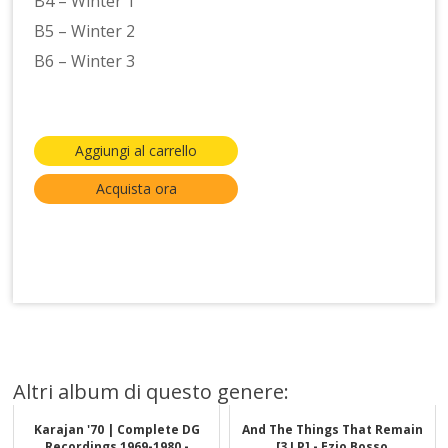
B4 – Winter 1
B5 – Winter 2
B6 – Winter 3
Aggiungi al carrello
Acquista ora
Altri album di questo genere:
Karajan '70 | Complete DG
And The Things That Remain
Recordings 1969-1980 -
[3 LP] - Ezio Bosso