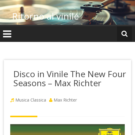
Vai
al
Ritorno al vinile
contenuto
Disco in Vinile The New Four
Seasons – Max Richter
Musica Classica
Max Richter