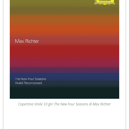
Copertina Vinile 33 giri The New Four Seasons di Max Richter