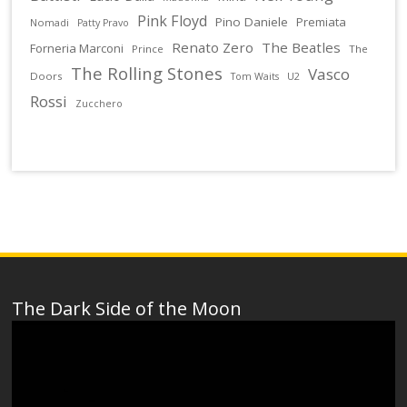
Pink Floyd
Pino Daniele
Premiata
Nomadi
Patty Pravo
Renato Zero
The Beatles
Forneria Marconi
Prince
The
The Rolling Stones
Vasco
Doors
U2
Tom Waits
Rossi
Zucchero
The Dark Side of the Moon