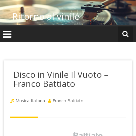
Vai
al
Ritorno al vinile
contenuto
Disco in Vinile Il Vuoto –
Franco Battiato
Musica Italiana
Franco Battiato