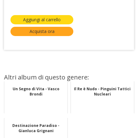
Aggiungi al carrello
Acquista ora
Altri album di questo genere:
Un Segno di Vita - Vasco
Il Re è Nudo - Pinguini Tattici
Brondi
Nucleari
Destinazione Paradiso -
Gianluca Grignani