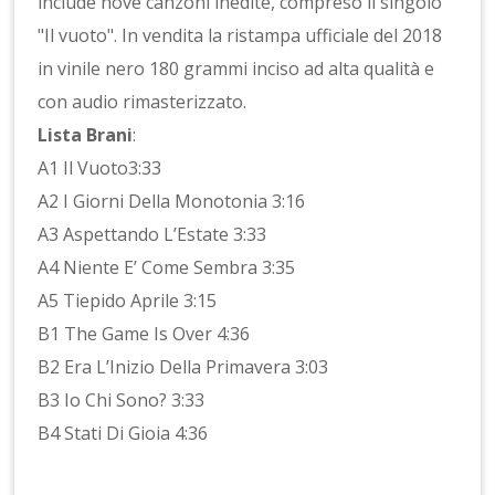
include nove canzoni inedite, compreso il singolo
"Il vuoto". In vendita la ristampa ufficiale del 2018
in vinile nero 180 grammi inciso ad alta qualità e
con audio rimasterizzato.
Lista Brani
:
A1 Il Vuoto3:33
A2 I Giorni Della Monotonia 3:16
A3 Aspettando L’Estate 3:33
A4 Niente E’ Come Sembra 3:35
A5 Tiepido Aprile 3:15
B1 The Game Is Over 4:36
B2 Era L’Inizio Della Primavera 3:03
B3 Io Chi Sono? 3:33
B4 Stati Di Gioia 4:36