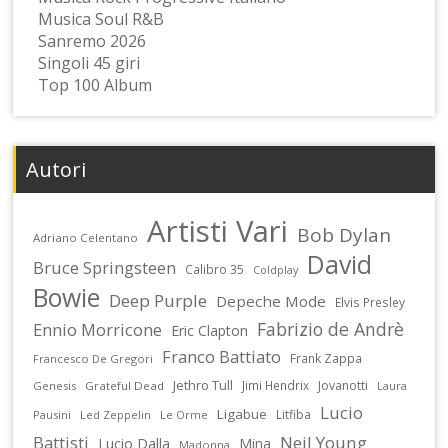
Musica Soul R&B
Sanremo 2026
Singoli 45 giri
Top 100 Album
Autori
Artisti Vari
Bob Dylan
Adriano Celentano
David
Bruce Springsteen
Calibro 35
Coldplay
Bowie
Deep Purple
Depeche Mode
Elvis Presley
Fabrizio de Andrè
Ennio Morricone
Eric Clapton
Franco Battiato
Frank Zappa
Francesco De Gregori
Jethro Tull
Jimi Hendrix
Jovanotti
Genesis
Grateful Dead
Laura
Lucio
Ligabue
Litfiba
Pausini
Led Zeppelin
Le Orme
Battisti
Neil Young
Lucio Dalla
Mina
Madonna