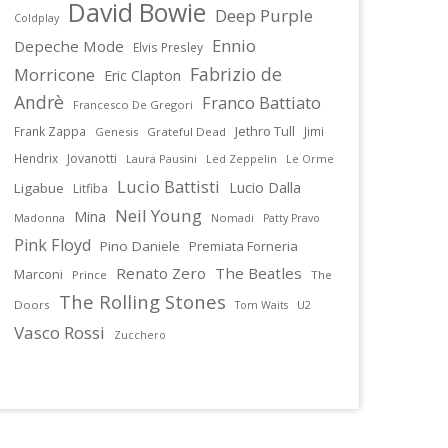
David Bowie
Deep Purple
Coldplay
Ennio
Depeche Mode
Elvis Presley
Fabrizio de
Morricone
Eric Clapton
Andrè
Franco Battiato
Francesco De Gregori
Jethro Tull
Frank Zappa
Jimi
Genesis
Grateful Dead
Hendrix
Jovanotti
Laura Pausini
Led Zeppelin
Le Orme
Lucio Battisti
Lucio Dalla
Ligabue
Litfiba
Neil Young
Mina
Madonna
Nomadi
Patty Pravo
Pink Floyd
Pino Daniele
Premiata Forneria
Renato Zero
The Beatles
Marconi
Prince
The
The Rolling Stones
Doors
U2
Tom Waits
Vasco Rossi
Zucchero