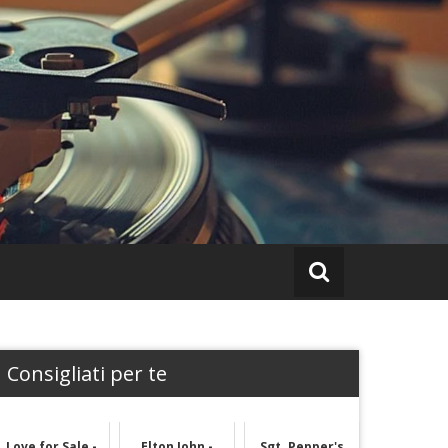
Consigliati per te
Love for Sale -
Elton John -
Sgt. Pepper's