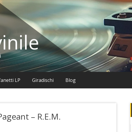
inile
i
anetti LP
Giradischi
Blog
 Pageant – R.E.M.