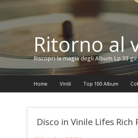
Vai
al
contenuto
Ritorno al v
Riscopri la magia degli Album Lp 33 gir
Home
Vinili
Top 100 Album
Cof
Disco in Vinile Lifes Rich