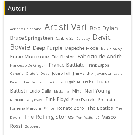
Autori
Artisti Vari
Bob Dylan
Adriano Celentano
David
Bruce Springsteen
Calibro 35
Coldplay
Bowie
Deep Purple
Depeche Mode
Elvis Presley
Fabrizio de Andrè
Ennio Morricone
Eric Clapton
Franco Battiato
Frank Zappa
Francesco De Gregori
Jethro Tull
Jimi Hendrix
Jovanotti
Genesis
Grateful Dead
Laura
Lucio
Ligabue
Litfiba
Pausini
Led Zeppelin
Le Orme
Battisti
Neil Young
Lucio Dalla
Mina
Madonna
Pink Floyd
Pino Daniele
Premiata
Nomadi
Patty Pravo
Renato Zero
The Beatles
Forneria Marconi
Prince
The
The Rolling Stones
Vasco
Doors
U2
Tom Waits
Rossi
Zucchero