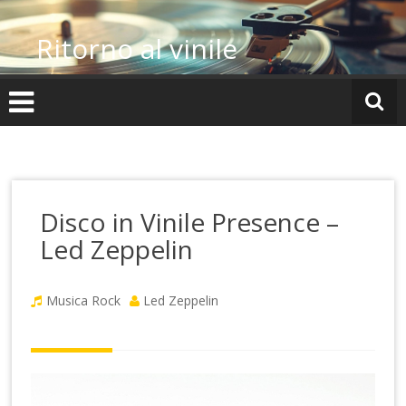
Vai
al
Ritorno al vinile
contenuto
Disco in Vinile Presence –
Led Zeppelin
Musica Rock
Led Zeppelin