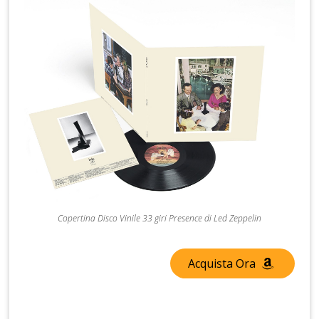
Copertina Disco Vinile 33 giri Presence di Led Zeppelin
Acquista Ora