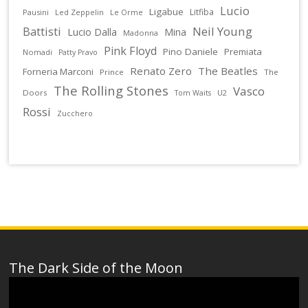
Lucio
Ligabue
Litfiba
Pausini
Led Zeppelin
Le Orme
Battisti
Neil Young
Lucio Dalla
Mina
Madonna
Pink Floyd
Pino Daniele
Premiata
Nomadi
Patty Pravo
Renato Zero
The Beatles
Forneria Marconi
Prince
The
The Rolling Stones
Vasco
Doors
U2
Tom Waits
Rossi
Zucchero
The Dark Side of the Moon