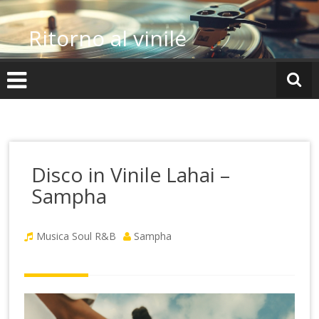
Vai
al
Ritorno al vinile
contenuto
Disco in Vinile Lahai –
Sampha
Musica Soul R&B
Sampha