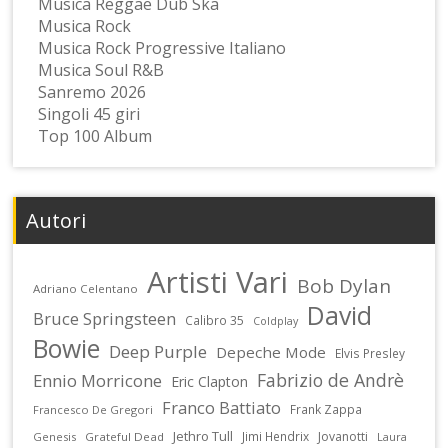
Musica Reggae Dub Ska
Musica Rock
Musica Rock Progressive Italiano
Musica Soul R&B
Sanremo 2026
Singoli 45 giri
Top 100 Album
Autori
Artisti Vari
Bob Dylan
Adriano Celentano
David
Bruce Springsteen
Calibro 35
Coldplay
Bowie
Deep Purple
Depeche Mode
Elvis Presley
Fabrizio de Andrè
Ennio Morricone
Eric Clapton
Franco Battiato
Frank Zappa
Francesco De Gregori
Jethro Tull
Jimi Hendrix
Jovanotti
Genesis
Grateful Dead
Laura