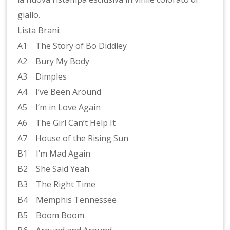
giallo.
Lista Brani:
A1 The Story of Bo Diddley
A2 Bury My Body
A3 Dimples
A4 I’ve Been Around
A5 I’m in Love Again
A6 The Girl Can’t Help It
A7 House of the Rising Sun
B1 I’m Mad Again
B2 She Said Yeah
B3 The Right Time
B4 Memphis Tennessee
B5 Boom Boom