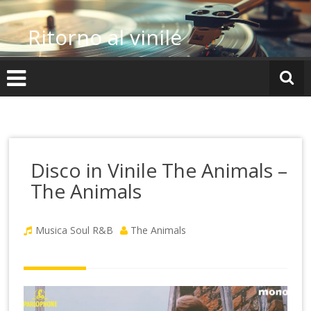
Vai
al
Ritorno al vinile
contenuto
Disco in Vinile The Animals –
The Animals
Musica Soul R&B
The Animals