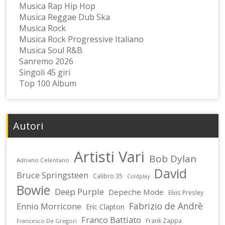
Musica Rap Hip Hop
Musica Reggae Dub Ska
Musica Rock
Musica Rock Progressive Italiano
Musica Soul R&B
Sanremo 2026
Singoli 45 giri
Top 100 Album
Autori
Artisti Vari
Bob Dylan
Adriano Celentano
David
Bruce Springsteen
Calibro 35
Coldplay
Bowie
Deep Purple
Depeche Mode
Elvis Presley
Fabrizio de Andrè
Ennio Morricone
Eric Clapton
Franco Battiato
Frank Zappa
Francesco De Gregori