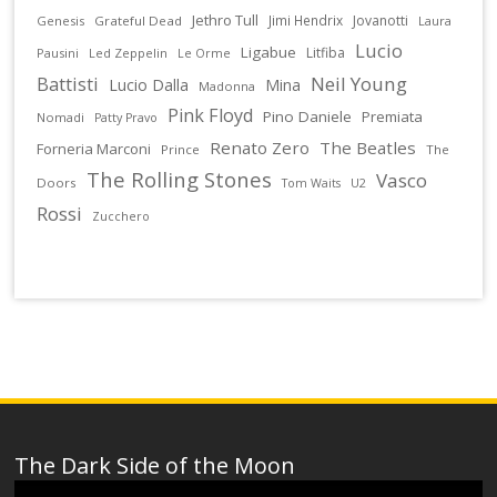
Jethro Tull
Jimi Hendrix
Jovanotti
Genesis
Grateful Dead
Laura
Lucio
Ligabue
Litfiba
Pausini
Led Zeppelin
Le Orme
Battisti
Neil Young
Lucio Dalla
Mina
Madonna
Pink Floyd
Pino Daniele
Premiata
Nomadi
Patty Pravo
Renato Zero
The Beatles
Forneria Marconi
Prince
The
The Rolling Stones
Vasco
Doors
U2
Tom Waits
Rossi
Zucchero
The Dark Side of the Moon