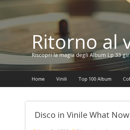
Vai
al
contenuto
Ritorno al v
Riscopri la magia degli Album Lp 33 gir
Home
Vinili
Top 100 Album
Cof
Disco in Vinile What Now