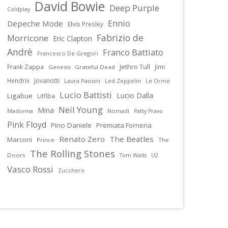
David Bowie
Deep Purple
Coldplay
Ennio
Depeche Mode
Elvis Presley
Fabrizio de
Morricone
Eric Clapton
Andrè
Franco Battiato
Francesco De Gregori
Jethro Tull
Frank Zappa
Jimi
Genesis
Grateful Dead
Hendrix
Jovanotti
Laura Pausini
Led Zeppelin
Le Orme
Lucio Battisti
Lucio Dalla
Ligabue
Litfiba
Neil Young
Mina
Madonna
Nomadi
Patty Pravo
Pink Floyd
Pino Daniele
Premiata Forneria
Renato Zero
The Beatles
Marconi
Prince
The
The Rolling Stones
Doors
U2
Tom Waits
Vasco Rossi
Zucchero