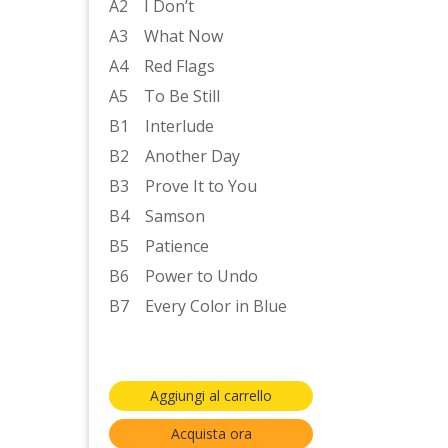
A2 I Don’t
A3 What Now
A4 Red Flags
A5 To Be Still
B1 Interlude
B2 Another Day
B3 Prove It to You
B4 Samson
B5 Patience
B6 Power to Undo
B7 Every Color in Blue
Aggiungi al carrello
Acquista ora