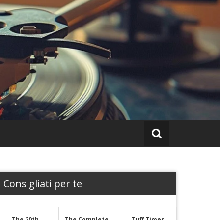
Consigliati per te
The 20th
The Complete
Tuff Times