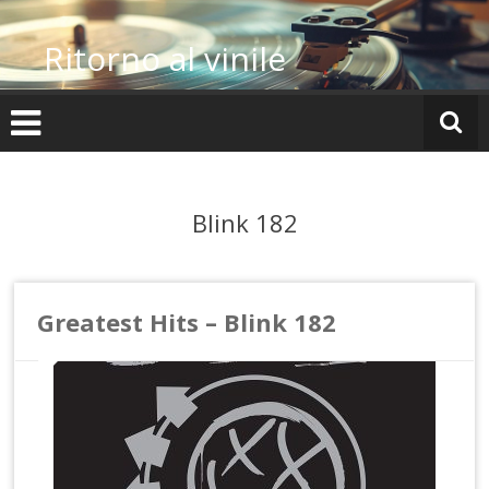
Vai
al
Ritorno al vinile
contenuto
Blink 182
Greatest Hits – Blink 182