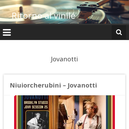
Vai
al
Ritorno al vinile
contenuto
Jovanotti
Niuiorcherubini – Jovanotti