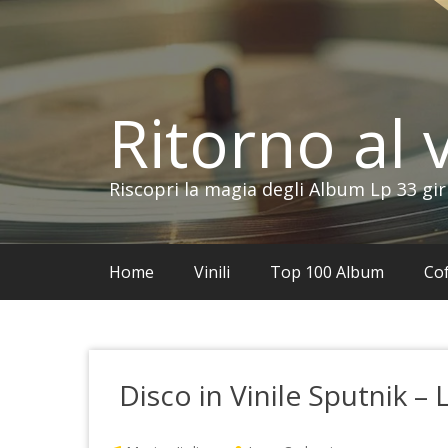
Vai
al
contenuto
Ritorno al v
Riscopri la magia degli Album Lp 33 gir
Home
Vinili
Top 100 Album
Cof
Disco in Vinile Sputnik –