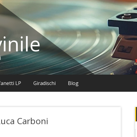
inile
i
anetti LP
Giradischi
Blog
 Luca Carboni