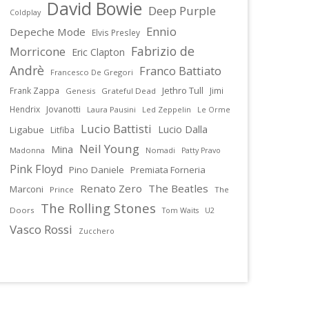
David Bowie
Deep Purple
Coldplay
Ennio
Depeche Mode
Elvis Presley
Fabrizio de
Morricone
Eric Clapton
Andrè
Franco Battiato
Francesco De Gregori
Jethro Tull
Frank Zappa
Jimi
Genesis
Grateful Dead
Hendrix
Jovanotti
Laura Pausini
Led Zeppelin
Le Orme
Lucio Battisti
Lucio Dalla
Ligabue
Litfiba
Neil Young
Mina
Madonna
Nomadi
Patty Pravo
Pink Floyd
Pino Daniele
Premiata Forneria
Renato Zero
The Beatles
Marconi
Prince
The
The Rolling Stones
Doors
U2
Tom Waits
Vasco Rossi
Zucchero