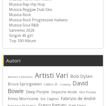
Musica Rap Hip Hop
Musica Reggae Dub Ska
Musica Rock
Musica Rock Progressive Italiano
Musica Soul R&B
Sanremo 2026
Singoli 45 giri
Top 100 Album
Autori
Artisti Vari
Bob Dylan
Adriano Celentano
David
Bruce Springsteen
Calibro 35
Coldplay
Bowie
Deep Purple
Depeche Mode
Elvis Presley
Fabrizio de Andrè
Ennio Morricone
Eric Clapton
Franco Battiato
Frank Zappa
Francesco De Gregori