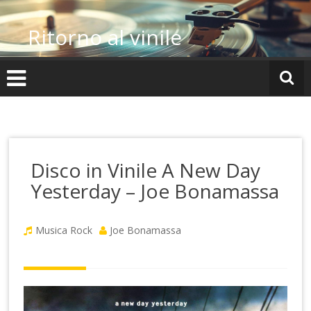
Vai
al
Ritorno al vinile
contenuto
Disco in Vinile A New Day
Yesterday – Joe Bonamassa
Musica Rock
Joe Bonamassa