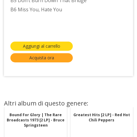
B5 Don’t Burn Down That Bridge
B6 Miss You, Hate You
Aggiungi al carrello
Acquista ora
Altri album di questo genere:
Bound For Glory | The Rare
Greatest Hits [2 LP] - Red Hot
Broadcasts 1973 [2 LP] - Bruce
Chili Peppers
Springsteen