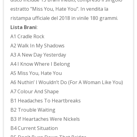
estratto "Miss You, Hate You". In vendita la
ristampa ufficiale del 2018 in vinile 180 grammi.
Lista Brani
:
A1 Cradle Rock
A2 Walk In My Shadows
A3 A New Day Yesterday
A4 I Know Where I Belong
A5 Miss You, Hate You
A6 Nuthin’ I Wouldn’t Do (For A Woman Like You)
A7 Colour And Shape
B1 Headaches To Heartbreaks
B2 Trouble Waiting
B3 If Heartaches Were Nickels
B4 Current Situation