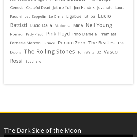
Jethro Tull
Jimi Hendrix
Jovanotti
Genesis
Grateful Dead
Laura
Lucio
Ligabue
Litfiba
Pausini
Led Zeppelin
Le Orme
Battisti
Neil Young
Lucio Dalla
Mina
Madonna
Pink Floyd
Pino Daniele
Premiata
Nomadi
Patty Pravo
Renato Zero
The Beatles
Forneria Marconi
Prince
The
The Rolling Stones
Vasco
Doors
U2
Tom Waits
Rossi
Zucchero
The Dark Side of the Moon