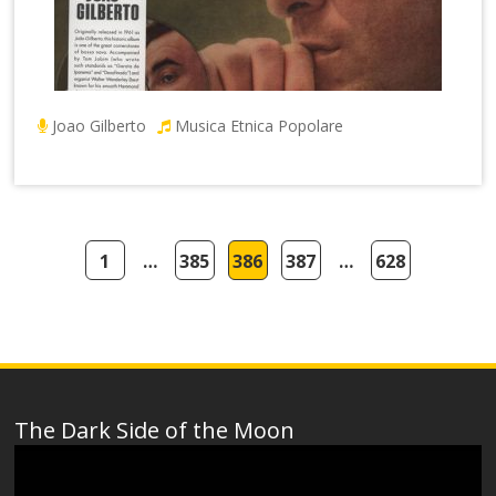
Joao Gilberto
Musica Etnica Popolare
1
…
385
386
387
…
628
The Dark Side of the Moon