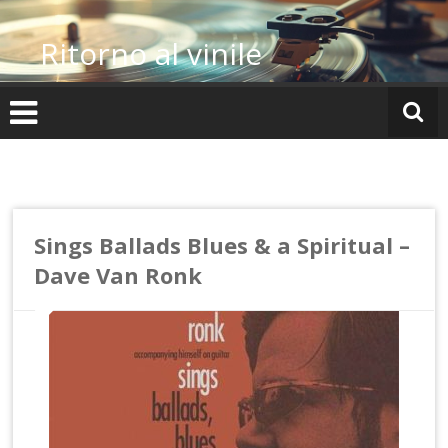
Vai
al
Ritorno al vinile
contenuto
Sings Ballads Blues & a Spiritual –
Dave Van Ronk