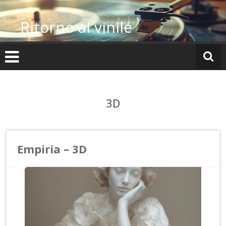
Vai
al
Ritorno al vinile
contenuto
3D
Empiria – 3D