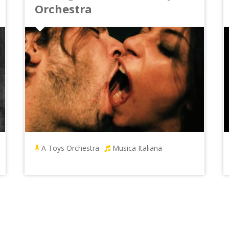
Orchestra
A Toys Orchestra
Musica Italiana