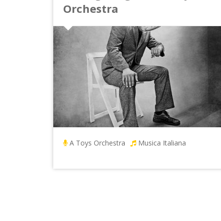
Orchestra
A Toys Orchestra
Musica Italiana