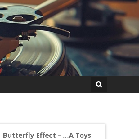
Butterfly Effect – …A Toys