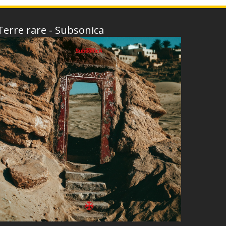
Terre rare - Subsonica