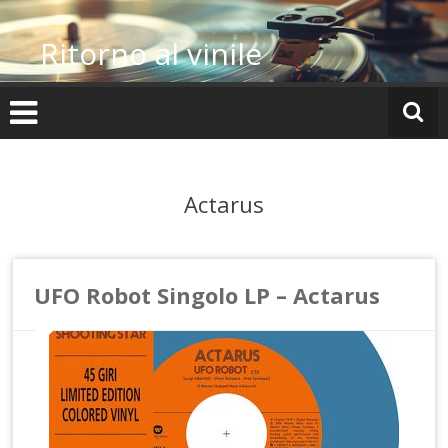
Vai
al
Ritorno al vinile
contenuto
Actarus
UFO Robot Singolo LP – Actarus