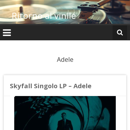
Vai
al
Ritorno al vinile
contenuto
Adele
Skyfall Singolo LP – Adele