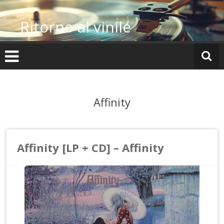
Vai
al
Ritorno al vinile
contenuto
Affinity
Affinity [LP + CD] – Affinity