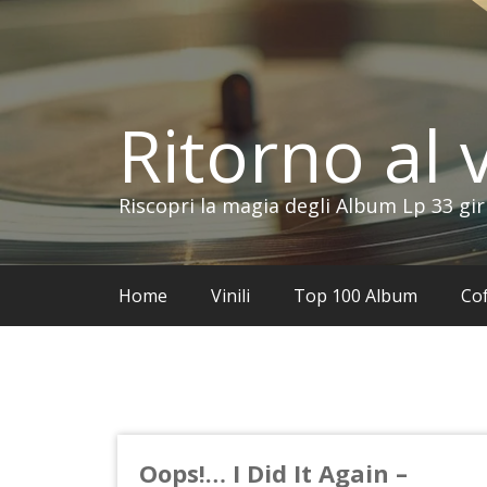
Vai
al
contenuto
Ritorno al v
Riscopri la magia degli Album Lp 33 gir
Home
Vinili
Top 100 Album
Cof
Oops!… I Did It Again –