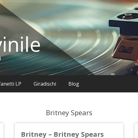
inile
i
anetti LP
Giradischi
Blog
Britney Spears
Britney – Britney Spears