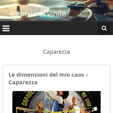
Vai
al
Ritorno al vinile
contenuto
Caparezza
Le dimensioni del mio caos –
Caparezza