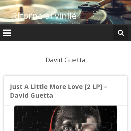
Vai
al
Ritorno al vinile
contenuto
David Guetta
Just A Little More Love [2 LP] –
David Guetta