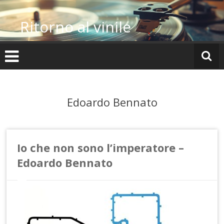
Vai
al
Ritorno al vinile
contenuto
Edoardo Bennato
Io che non sono l’imperatore –
Edoardo Bennato