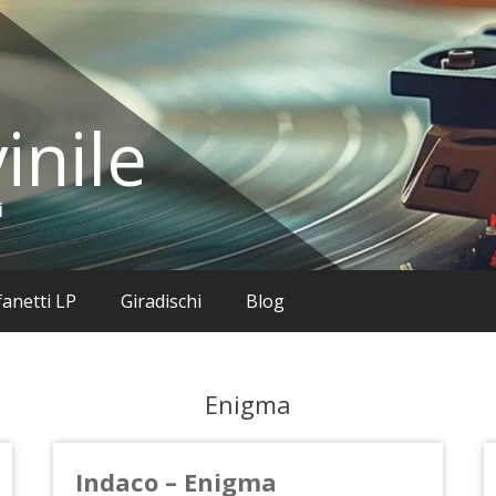
inile
i
anetti LP
Giradischi
Blog
Enigma
Indaco – Enigma