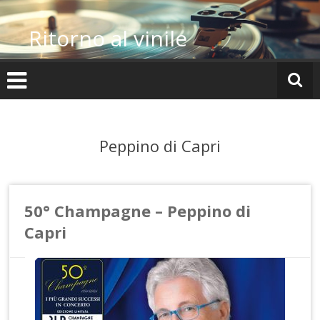
Vai
al
Ritorno al vinile
contenuto
Peppino di Capri
50° Champagne – Peppino di
Capri