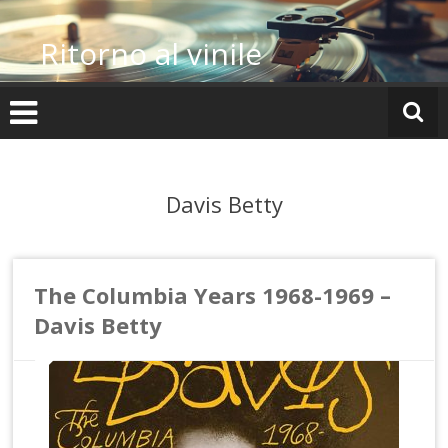
Vai
al
Ritorno al vinile
contenuto
Davis Betty
The Columbia Years 1968-1969 –
Davis Betty