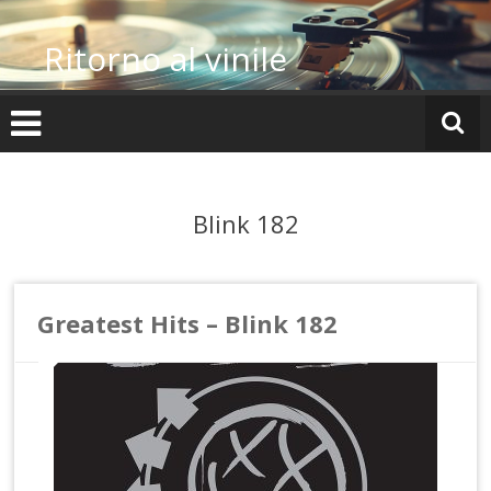
Vai
al
Ritorno al vinile
contenuto
Blink 182
Greatest Hits – Blink 182