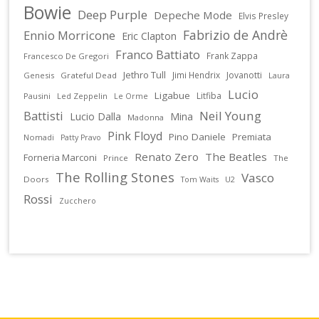
Bowie
Deep Purple
Depeche Mode
Elvis Presley
Fabrizio de Andrè
Ennio Morricone
Eric Clapton
Franco Battiato
Frank Zappa
Francesco De Gregori
Jethro Tull
Jimi Hendrix
Jovanotti
Genesis
Grateful Dead
Laura
Lucio
Ligabue
Litfiba
Pausini
Led Zeppelin
Le Orme
Battisti
Neil Young
Lucio Dalla
Mina
Madonna
Pink Floyd
Pino Daniele
Premiata
Nomadi
Patty Pravo
Renato Zero
The Beatles
Forneria Marconi
Prince
The
The Rolling Stones
Vasco
Doors
U2
Tom Waits
Rossi
Zucchero