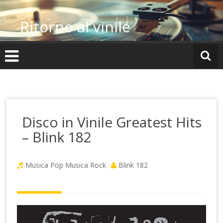
Vai
al
Ritorno al vinile
contenuto
Disco in Vinile Greatest Hits
– Blink 182
Musica Pop
Musica Rock
Blink 182