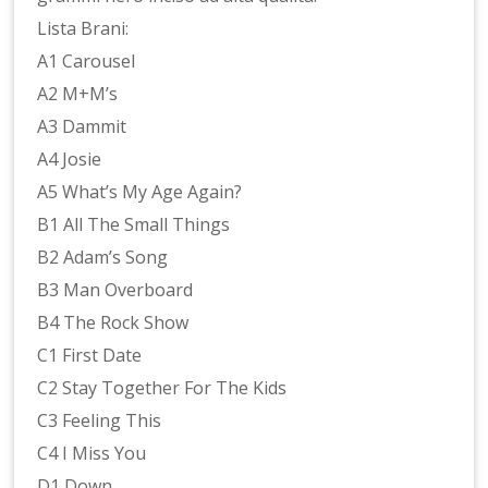
Lista Brani:
A1 Carousel
A2 M+M’s
A3 Dammit
A4 Josie
A5 What’s My Age Again?
B1 All The Small Things
B2 Adam’s Song
B3 Man Overboard
B4 The Rock Show
C1 First Date
C2 Stay Together For The Kids
C3 Feeling This
C4 I Miss You
D1 Down