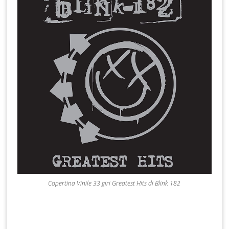
Copertina Vinile 33 giri Greatest Hits di Blink 182