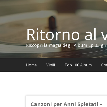
Vai
al
contenuto
Ritorno al v
Riscopri la magia degli Album Lp 33 gir
Home
Vinili
Top 100 Album
Cof
Canzoni per Anni Spietati –