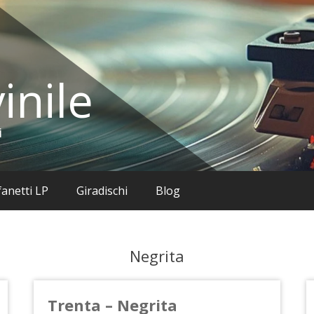
inile
i
anetti LP
Giradischi
Blog
Negrita
Trenta – Negrita