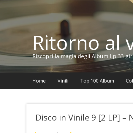
Vai
al
contenuto
Ritorno al v
Riscopri la magia degli Album Lp 33 gir
Home
Vinili
Top 100 Album
Cof
Disco in Vinile 9 [2 LP] – 