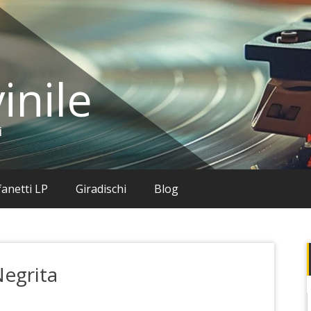
inile
i
anetti LP
Giradischi
Blog
Negrita