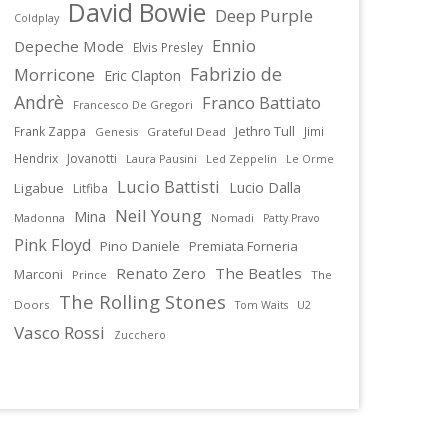
David Bowie
Deep Purple
Coldplay
Ennio
Depeche Mode
Elvis Presley
Fabrizio de
Morricone
Eric Clapton
Andrè
Franco Battiato
Francesco De Gregori
Jethro Tull
Frank Zappa
Jimi
Genesis
Grateful Dead
Hendrix
Jovanotti
Laura Pausini
Led Zeppelin
Le Orme
Lucio Battisti
Lucio Dalla
Ligabue
Litfiba
Neil Young
Mina
Madonna
Nomadi
Patty Pravo
Pink Floyd
Pino Daniele
Premiata Forneria
Renato Zero
The Beatles
Marconi
Prince
The
The Rolling Stones
Doors
U2
Tom Waits
Vasco Rossi
Zucchero