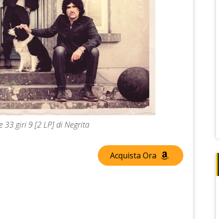
 33 giri 9 [2 LP] di Negrita
Acquista Ora