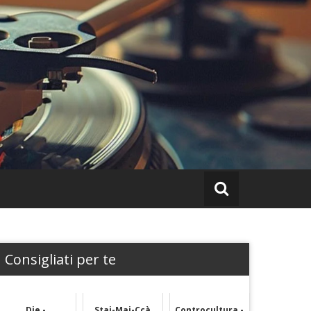
Consigliati per te
Die -
Stai-Mai-Ccà
Controcultura -