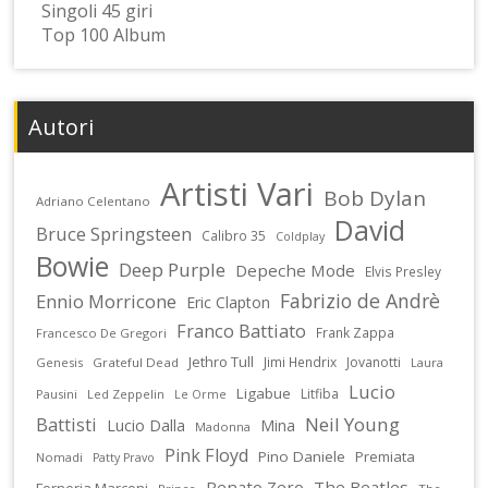
Singoli 45 giri
Top 100 Album
Autori
Artisti Vari
Bob Dylan
Adriano Celentano
David
Bruce Springsteen
Calibro 35
Coldplay
Bowie
Deep Purple
Depeche Mode
Elvis Presley
Fabrizio de Andrè
Ennio Morricone
Eric Clapton
Franco Battiato
Frank Zappa
Francesco De Gregori
Jethro Tull
Jimi Hendrix
Jovanotti
Genesis
Grateful Dead
Laura
Lucio
Ligabue
Litfiba
Pausini
Led Zeppelin
Le Orme
Battisti
Neil Young
Lucio Dalla
Mina
Madonna
Pink Floyd
Pino Daniele
Premiata
Nomadi
Patty Pravo
Renato Zero
The Beatles
Forneria Marconi