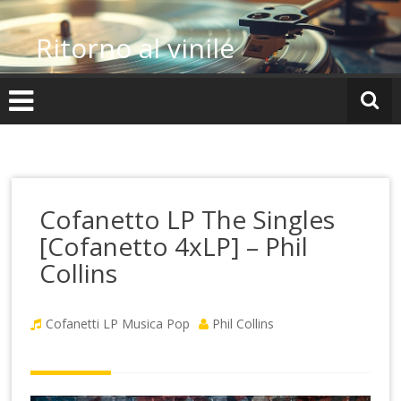
Vai
al
Ritorno al vinile
contenuto
Cofanetto LP The Singles
[Cofanetto 4xLP] – Phil
Collins
Cofanetti LP
Musica Pop
Phil Collins