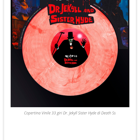
Copertina Vinile 33 giri Dr. Jekyll Sister Hyde di Death Ss