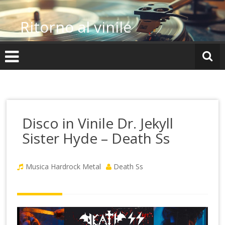
Vai
al
Ritorno al vinile
contenuto
Disco in Vinile Dr. Jekyll
Sister Hyde – Death Ss
Musica Hardrock Metal
Death Ss