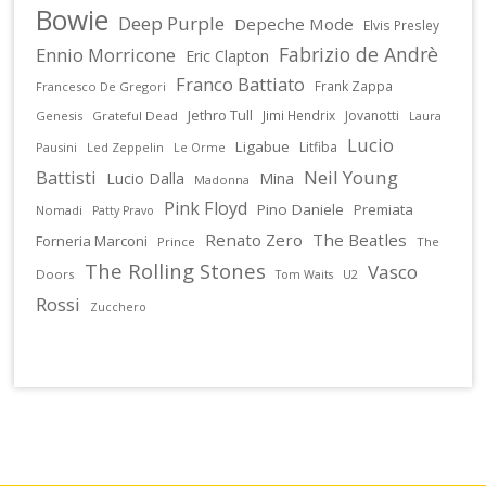
Bowie
Deep Purple
Depeche Mode
Elvis Presley
Fabrizio de Andrè
Ennio Morricone
Eric Clapton
Franco Battiato
Frank Zappa
Francesco De Gregori
Jethro Tull
Jimi Hendrix
Jovanotti
Genesis
Grateful Dead
Laura
Lucio
Ligabue
Litfiba
Pausini
Led Zeppelin
Le Orme
Battisti
Neil Young
Lucio Dalla
Mina
Madonna
Pink Floyd
Pino Daniele
Premiata
Nomadi
Patty Pravo
Renato Zero
The Beatles
Forneria Marconi
Prince
The
The Rolling Stones
Vasco
Doors
U2
Tom Waits
Rossi
Zucchero