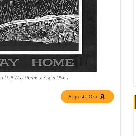
giri Half Way Home di Angel Olsen
Acquista Ora