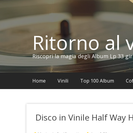
Vai
al
contenuto
Ritorno al v
Riscopri la magia degli Album Lp 33 gir
Home
Vinili
Top 100 Album
Cof
Disco in Vinile Half Way