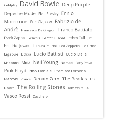
David Bowie
Deep Purple
Coldplay
Ennio
Depeche Mode
Elvis Presley
Fabrizio de
Morricone
Eric Clapton
Andrè
Franco Battiato
Francesco De Gregori
Jethro Tull
Frank Zappa
Jimi
Genesis
Grateful Dead
Hendrix
Jovanotti
Laura Pausini
Led Zeppelin
Le Orme
Lucio Battisti
Lucio Dalla
Ligabue
Litfiba
Neil Young
Mina
Madonna
Nomadi
Patty Pravo
Pink Floyd
Pino Daniele
Premiata Forneria
Renato Zero
The Beatles
Marconi
Prince
The
The Rolling Stones
Doors
U2
Tom Waits
Vasco Rossi
Zucchero