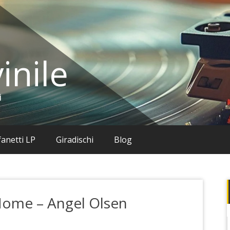
inile
i
anetti LP
Giradischi
Blog
 Home – Angel Olsen