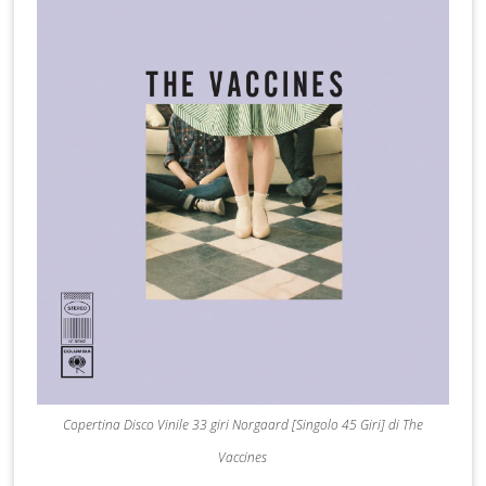
Copertina Disco Vinile 33 giri Norgaard [Singolo 45 Giri] di The
Vaccines