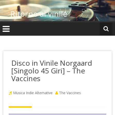
Vai
al
Ritorno al vinile
contenuto
Disco in Vinile Norgaard
[Singolo 45 Giri] – The
Vaccines
Musica Indie Alternative
The Vaccines