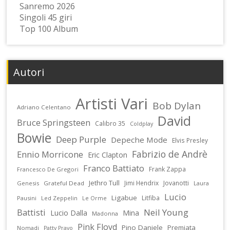
Sanremo 2026
Singoli 45 giri
Top 100 Album
Autori
Artisti Vari
Bob Dylan
Adriano Celentano
David
Bruce Springsteen
Calibro 35
Coldplay
Bowie
Deep Purple
Depeche Mode
Elvis Presley
Fabrizio de Andrè
Ennio Morricone
Eric Clapton
Franco Battiato
Frank Zappa
Francesco De Gregori
Jethro Tull
Jimi Hendrix
Jovanotti
Genesis
Grateful Dead
Laura
Lucio
Ligabue
Litfiba
Pausini
Led Zeppelin
Le Orme
Battisti
Neil Young
Lucio Dalla
Mina
Madonna
Pink Floyd
Pino Daniele
Premiata
Nomadi
Patty Pravo