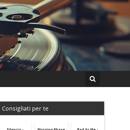
Consigliati per te
Silencio -
Morning Phase
Bad As Me -