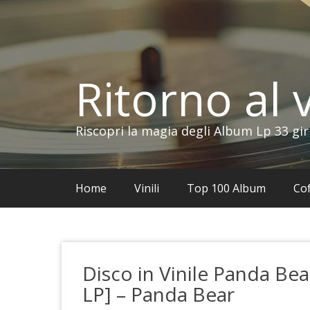
Vai
al
contenuto
Ritorno al v
Riscopri la magia degli Album Lp 33 gir
Home
Vinili
Top 100 Album
Cof
Disco in Vinile Panda Be
LP] – Panda Bear