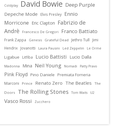
David Bowie
Deep Purple
Coldplay
Ennio
Depeche Mode
Elvis Presley
Fabrizio de
Morricone
Eric Clapton
Andrè
Franco Battiato
Francesco De Gregori
Jethro Tull
Frank Zappa
Jimi
Genesis
Grateful Dead
Hendrix
Jovanotti
Laura Pausini
Led Zeppelin
Le Orme
Lucio Battisti
Lucio Dalla
Ligabue
Litfiba
Neil Young
Mina
Madonna
Nomadi
Patty Pravo
Pink Floyd
Pino Daniele
Premiata Forneria
Renato Zero
The Beatles
Marconi
Prince
The
The Rolling Stones
Doors
U2
Tom Waits
Vasco Rossi
Zucchero