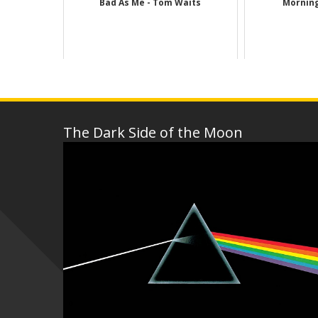
Bad As Me - Tom Waits
Morning
The Dark Side of the Moon