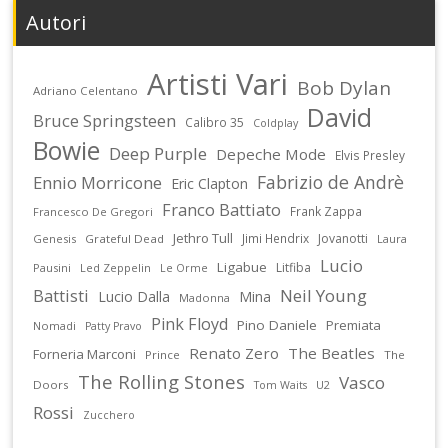
Autori
Artisti Vari
Bob Dylan
Adriano Celentano
David
Bruce Springsteen
Calibro 35
Coldplay
Bowie
Deep Purple
Depeche Mode
Elvis Presley
Fabrizio de Andrè
Ennio Morricone
Eric Clapton
Franco Battiato
Frank Zappa
Francesco De Gregori
Jethro Tull
Jimi Hendrix
Jovanotti
Genesis
Grateful Dead
Laura
Lucio
Ligabue
Litfiba
Pausini
Led Zeppelin
Le Orme
Battisti
Neil Young
Lucio Dalla
Mina
Madonna
Pink Floyd
Pino Daniele
Premiata
Nomadi
Patty Pravo
Renato Zero
The Beatles
Forneria Marconi
Prince
The
The Rolling Stones
Vasco
Doors
U2
Tom Waits
Rossi
Zucchero