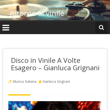
Vai
al
Ritorno al vinile
contenuto
Disco in Vinile A Volte
Esagero – Gianluca Grignani
Musica Italiana
Gianluca Grignani