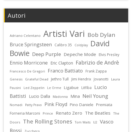
Autori
Artisti Vari
Bob Dylan
Adriano Celentano
David
Bruce Springsteen
Calibro 35
Coldplay
Bowie
Deep Purple
Depeche Mode
Elvis Presley
Fabrizio de Andrè
Ennio Morricone
Eric Clapton
Franco Battiato
Frank Zappa
Francesco De Gregori
Jethro Tull
Jimi Hendrix
Jovanotti
Genesis
Grateful Dead
Laura
Lucio
Ligabue
Litfiba
Pausini
Led Zeppelin
Le Orme
Battisti
Neil Young
Lucio Dalla
Mina
Madonna
Pink Floyd
Pino Daniele
Premiata
Nomadi
Patty Pravo
Renato Zero
The Beatles
Forneria Marconi
Prince
The
The Rolling Stones
Vasco
Doors
U2
Tom Waits
Rossi
Zucchero