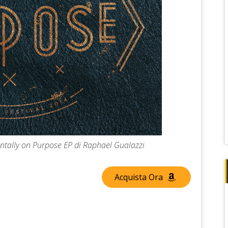
dentally on Purpose EP di Raphael Gualazzi
Acquista Ora