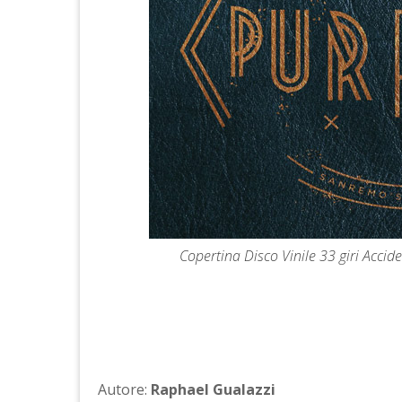
Copertina Disco Vinile 33 giri Acci
Autore:
Raphael Gualazzi