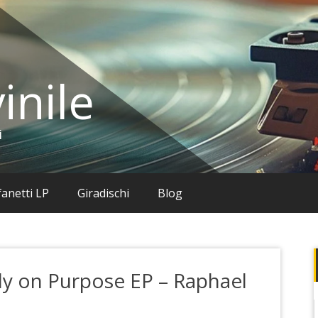
inile
i
anetti LP
Giradischi
Blog
lly on Purpose EP – Raphael