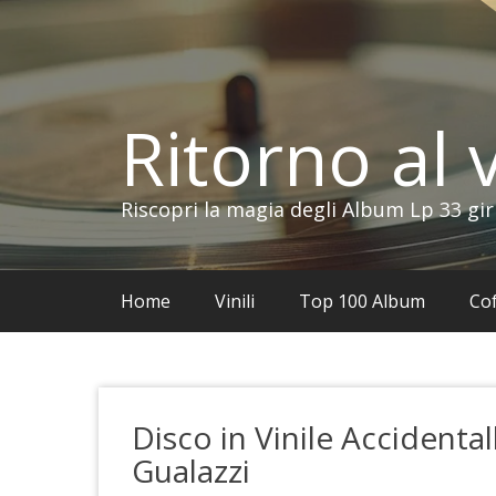
Vai
al
contenuto
Ritorno al v
Riscopri la magia degli Album Lp 33 gir
Home
Vinili
Top 100 Album
Cof
Disco in Vinile Accidenta
Gualazzi