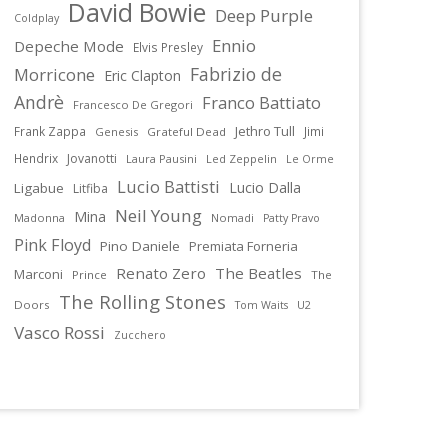
David Bowie
Deep Purple
Coldplay
Ennio
Depeche Mode
Elvis Presley
Fabrizio de
Morricone
Eric Clapton
Andrè
Franco Battiato
Francesco De Gregori
Jethro Tull
Frank Zappa
Jimi
Genesis
Grateful Dead
Hendrix
Jovanotti
Laura Pausini
Led Zeppelin
Le Orme
Lucio Battisti
Lucio Dalla
Ligabue
Litfiba
Neil Young
Mina
Madonna
Nomadi
Patty Pravo
Pink Floyd
Pino Daniele
Premiata Forneria
Renato Zero
The Beatles
Marconi
Prince
The
The Rolling Stones
Doors
U2
Tom Waits
Vasco Rossi
Zucchero