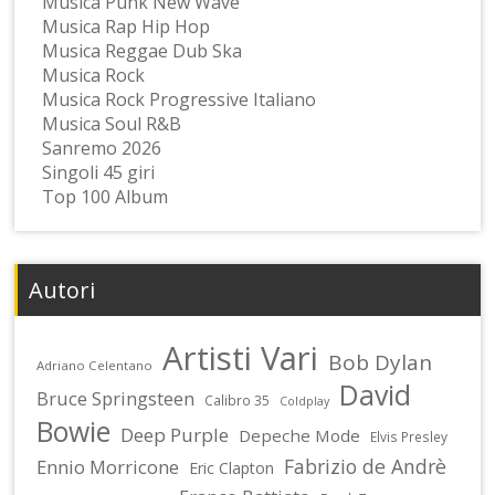
Musica Punk New Wave
Musica Rap Hip Hop
Musica Reggae Dub Ska
Musica Rock
Musica Rock Progressive Italiano
Musica Soul R&B
Sanremo 2026
Singoli 45 giri
Top 100 Album
Autori
Artisti Vari
Bob Dylan
Adriano Celentano
David
Bruce Springsteen
Calibro 35
Coldplay
Bowie
Deep Purple
Depeche Mode
Elvis Presley
Fabrizio de Andrè
Ennio Morricone
Eric Clapton