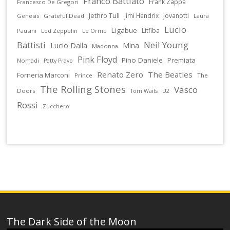
Franco Battiato
Frank Zappa
Francesco De Gregori
Jethro Tull
Jimi Hendrix
Jovanotti
Genesis
Grateful Dead
Laura
Lucio
Ligabue
Litfiba
Pausini
Led Zeppelin
Le Orme
Battisti
Neil Young
Lucio Dalla
Mina
Madonna
Pink Floyd
Pino Daniele
Premiata
Nomadi
Patty Pravo
Renato Zero
The Beatles
Forneria Marconi
Prince
The
The Rolling Stones
Vasco
Doors
U2
Tom Waits
Rossi
Zucchero
The Dark Side of the Moon