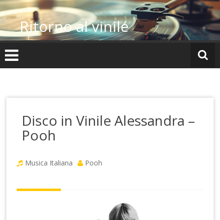
Vai
al
Ritorno al vinile
contenuto
Disco in Vinile Alessandra –
Pooh
Musica Italiana
Pooh