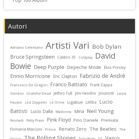
Autori
Artisti Vari
Bob Dylan
Adriano Celentano
David
Bruce Springsteen
Calibro 35
Coldplay
Bowie
Deep Purple
Depeche Mode
Elvis Presley
Fabrizio de Andrè
Ennio Morricone
Eric Clapton
Franco Battiato
Frank Zappa
Francesco De Gregori
Jethro Tull
Jimi Hendrix
Jovanotti
Genesis
Grateful Dead
Laura
Lucio
Ligabue
Litfiba
Pausini
Led Zeppelin
Le Orme
Battisti
Neil Young
Lucio Dalla
Mina
Madonna
Pink Floyd
Pino Daniele
Premiata
Nomadi
Patty Pravo
Renato Zero
The Beatles
Forneria Marconi
Prince
The
The Rolling Stones
Vasco
Doors
U2
Tom Waits