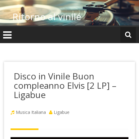
Vai
al
Ritorno al vinile
contenuto
Disco in Vinile Buon
compleanno Elvis [2 LP] –
Ligabue
Musica Italiana
Ligabue