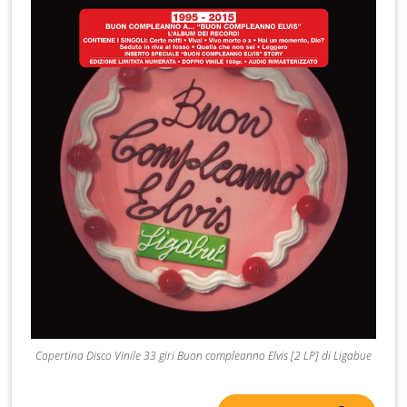
Copertina Disco Vinile 33 giri Buon compleanno Elvis [2 LP] di Ligabue