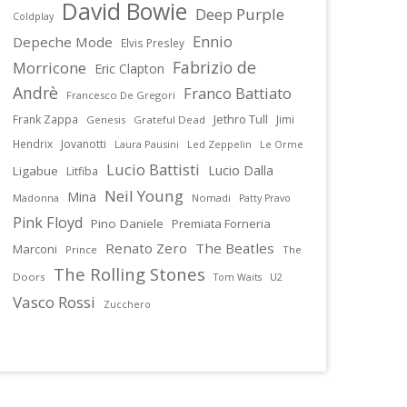
David Bowie
Deep Purple
Coldplay
Ennio
Depeche Mode
Elvis Presley
Fabrizio de
Morricone
Eric Clapton
Andrè
Franco Battiato
Francesco De Gregori
Jethro Tull
Frank Zappa
Jimi
Genesis
Grateful Dead
Hendrix
Jovanotti
Laura Pausini
Led Zeppelin
Le Orme
Lucio Battisti
Lucio Dalla
Ligabue
Litfiba
Neil Young
Mina
Madonna
Nomadi
Patty Pravo
Pink Floyd
Pino Daniele
Premiata Forneria
Renato Zero
The Beatles
Marconi
Prince
The
The Rolling Stones
Doors
U2
Tom Waits
Vasco Rossi
Zucchero