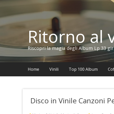
Vai
al
contenuto
Ritorno al v
Riscopri la magia degli Album Lp 33 gir
Home
Vinili
Top 100 Album
Cof
Disco in Vinile Canzoni P