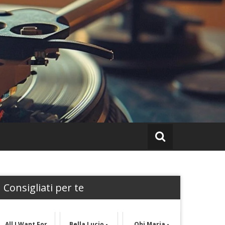
Consigliati per te
All I Want For
Bella Lucio -
Ohi Maria -