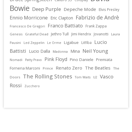
Coldplay
Bowie
Deep Purple
Depeche Mode
Elvis Presley
Fabrizio de Andrè
Ennio Morricone
Eric Clapton
Franco Battiato
Frank Zappa
Francesco De Gregori
Jethro Tull
Jimi Hendrix
Jovanotti
Genesis
Grateful Dead
Laura
Lucio
Ligabue
Litfiba
Pausini
Led Zeppelin
Le Orme
Battisti
Neil Young
Lucio Dalla
Mina
Madonna
Pink Floyd
Pino Daniele
Premiata
Nomadi
Patty Pravo
Renato Zero
The Beatles
Forneria Marconi
Prince
The
The Rolling Stones
Vasco
Doors
U2
Tom Waits
Rossi
Zucchero