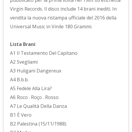
pubblicato per la prima volta nel 1989 su etichetta
Virgin Records. Il disco include 14 brani inediti. In
vendita la nuova ristampa ufficiale del 2016 della
Universal Music in Vinile 180 Grammi.
Lista Brani
:
A1 Il Testamento Del Capitano
A2 Svegliami
A3 Huligani Dangereux
A4 B.b.b.
A5 Fedele Alla Lira?
A6 Roco . Roço . Rosso
A7 Le Qualità Della Danza
B1 È Vero
B2 Palestina (15/11/1988)