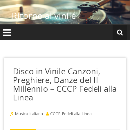
Vai
al
Ritorno al vinile
contenuto
Disco in Vinile Canzoni,
Preghiere, Danze del II
Millennio – CCCP Fedeli alla
Linea
Musica Italiana
CCCP Fedeli alla Linea