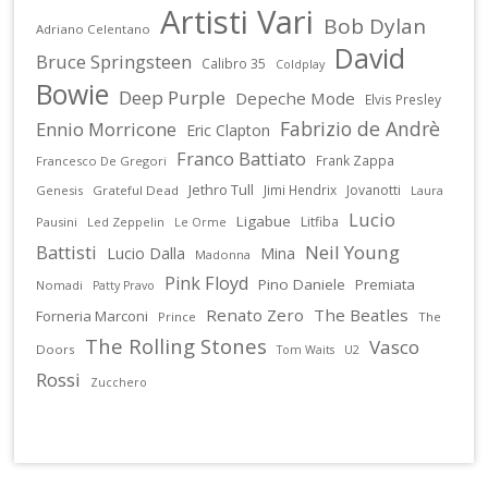
Artisti Vari
Bob Dylan
Adriano Celentano
David
Bruce Springsteen
Calibro 35
Coldplay
Bowie
Deep Purple
Depeche Mode
Elvis Presley
Fabrizio de Andrè
Ennio Morricone
Eric Clapton
Franco Battiato
Frank Zappa
Francesco De Gregori
Jethro Tull
Jimi Hendrix
Jovanotti
Genesis
Grateful Dead
Laura
Lucio
Ligabue
Litfiba
Pausini
Led Zeppelin
Le Orme
Battisti
Neil Young
Lucio Dalla
Mina
Madonna
Pink Floyd
Pino Daniele
Premiata
Nomadi
Patty Pravo
Renato Zero
The Beatles
Forneria Marconi
Prince
The
The Rolling Stones
Vasco
Doors
U2
Tom Waits
Rossi
Zucchero