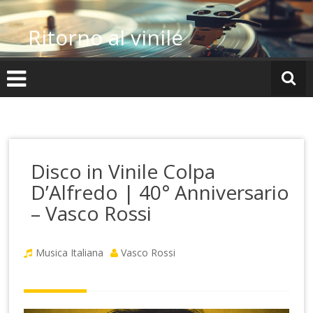
Vai
al
Ritorno al vinile
contenuto
Disco in Vinile Colpa
D’Alfredo | 40° Anniversario
– Vasco Rossi
Musica Italiana
Vasco Rossi