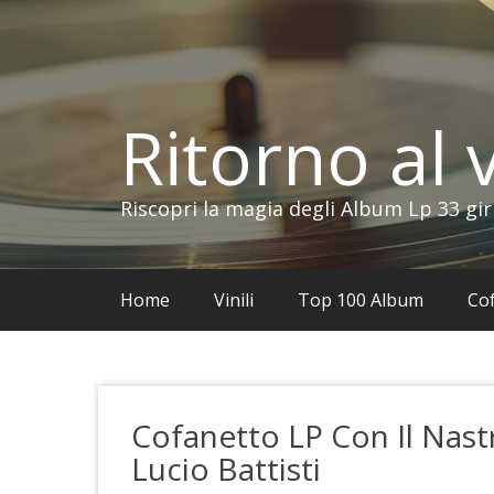
Vai
al
contenuto
Ritorno al v
Riscopri la magia degli Album Lp 33 gir
Home
Vinili
Top 100 Album
Cof
Cofanetto LP Con Il Nast
Lucio Battisti