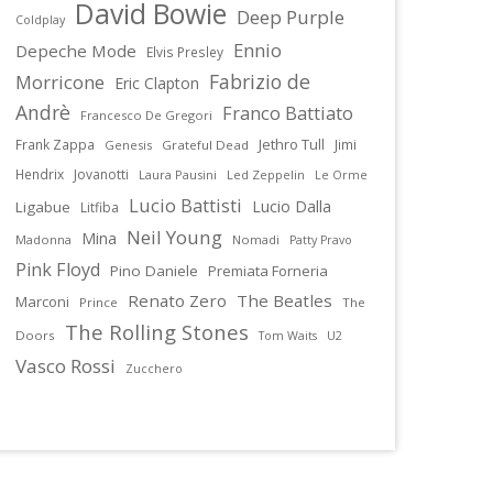
David Bowie
Deep Purple
Coldplay
Ennio
Depeche Mode
Elvis Presley
Fabrizio de
Morricone
Eric Clapton
Andrè
Franco Battiato
Francesco De Gregori
Jethro Tull
Frank Zappa
Jimi
Genesis
Grateful Dead
Hendrix
Jovanotti
Laura Pausini
Led Zeppelin
Le Orme
Lucio Battisti
Lucio Dalla
Ligabue
Litfiba
Neil Young
Mina
Madonna
Nomadi
Patty Pravo
Pink Floyd
Pino Daniele
Premiata Forneria
Renato Zero
The Beatles
Marconi
Prince
The
The Rolling Stones
Doors
U2
Tom Waits
Vasco Rossi
Zucchero