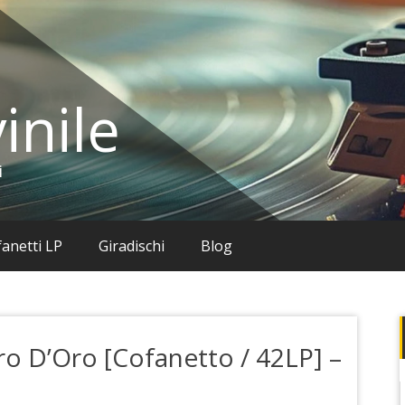
inile
i
anetti LP
Giradischi
Blog
ro D’Oro [Cofanetto / 42LP] –