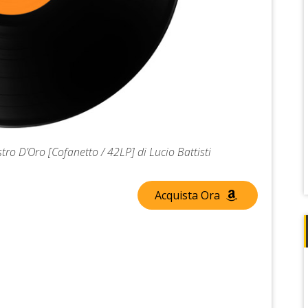
stro D’Oro [Cofanetto / 42LP] di Lucio Battisti
Acquista Ora