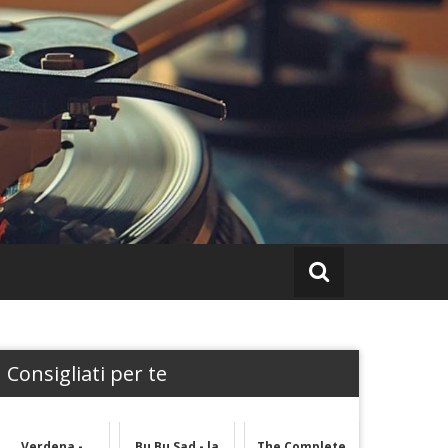
Consigliati per te
Verdena -
Bu Bu Sad - la
The Complete