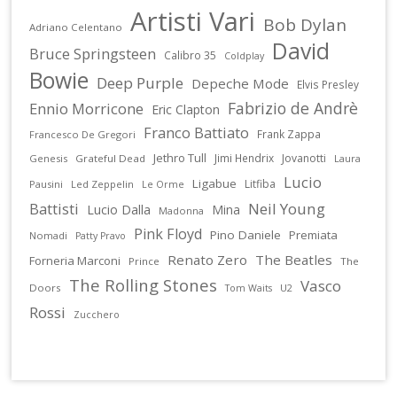
Artisti Vari
Bob Dylan
Adriano Celentano
David
Bruce Springsteen
Calibro 35
Coldplay
Bowie
Deep Purple
Depeche Mode
Elvis Presley
Fabrizio de Andrè
Ennio Morricone
Eric Clapton
Franco Battiato
Frank Zappa
Francesco De Gregori
Jethro Tull
Jimi Hendrix
Jovanotti
Genesis
Grateful Dead
Laura
Lucio
Ligabue
Litfiba
Pausini
Led Zeppelin
Le Orme
Battisti
Neil Young
Lucio Dalla
Mina
Madonna
Pink Floyd
Pino Daniele
Premiata
Nomadi
Patty Pravo
Renato Zero
The Beatles
Forneria Marconi
Prince
The
The Rolling Stones
Vasco
Doors
U2
Tom Waits
Rossi
Zucchero