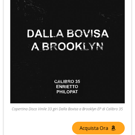
Copertina Disco Vinile 33 giri Dalla Bovisa a Brooklyn EP di Calibro 35
Acquista Ora