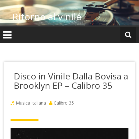
Vai
al
Ritorno al vinile
contenuto
Disco in Vinile Dalla Bovisa a
Brooklyn EP – Calibro 35
Musica Italiana
Calibro 35