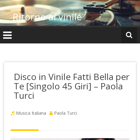
Vai
al
Ritorno al vinile
contenuto
Disco in Vinile Fatti Bella per
Te [Singolo 45 Giri] – Paola
Turci
Musica Italiana
Paola Turci