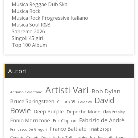
Musica Reggae Dub Ska
Musica Rock
Musica Rock Progressive Italiano
Musica Soul R&B
Sanremo 2026
Singoli 45 giri
Top 100 Album
Autori
Artisti Vari
Bob Dylan
Adriano Celentano
David
Bruce Springsteen
Calibro 35
Coldplay
Bowie
Deep Purple
Depeche Mode
Elvis Presley
Fabrizio de Andrè
Ennio Morricone
Eric Clapton
Franco Battiato
Frank Zappa
Francesco De Gregori
Jethro Tull
Jimi Hendrix
Jovanotti
Genesis
Grateful Dead
Laura