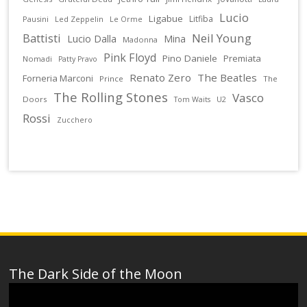
Lucio
Ligabue
Litfiba
Pausini
Led Zeppelin
Le Orme
Battisti
Neil Young
Lucio Dalla
Mina
Madonna
Pink Floyd
Pino Daniele
Premiata
Nomadi
Patty Pravo
Renato Zero
The Beatles
Forneria Marconi
Prince
The
The Rolling Stones
Vasco
Doors
U2
Tom Waits
Rossi
Zucchero
The Dark Side of the Moon