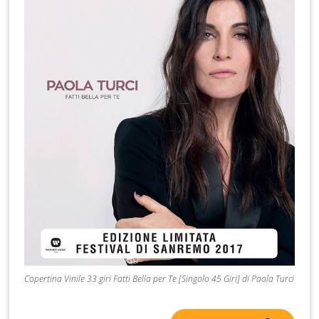
Copertina Vinile 33 giri Fatti Bella per Te [Singolo 45 Giri] di Paola Turci