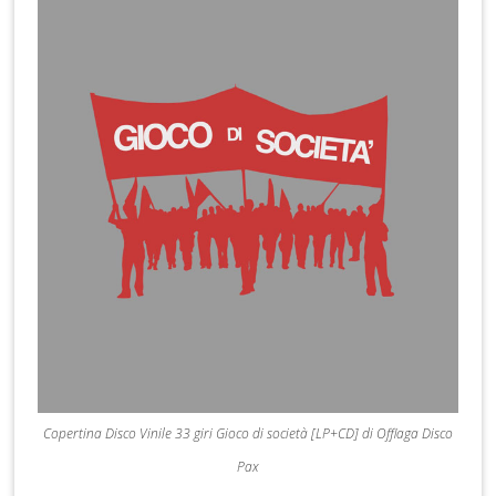
Copertina Disco Vinile 33 giri Gioco di società [LP+CD] di Offlaga Disco
Pax