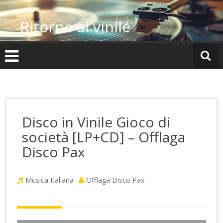
Vai
al
Ritorno al vinile
contenuto
Disco in Vinile Gioco di
società [LP+CD] – Offlaga
Disco Pax
Musica Italiana
Offlaga Disco Pax