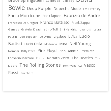
Bruce Springsteen
Calibro 35
Coldplay
Bowie
Deep Purple
Depeche Mode
Elvis Presley
Fabrizio de Andrè
Ennio Morricone
Eric Clapton
Franco Battiato
Frank Zappa
Francesco De Gregori
Jethro Tull
Jimi Hendrix
Jovanotti
Genesis
Grateful Dead
Laura
Lucio
Ligabue
Litfiba
Pausini
Led Zeppelin
Le Orme
Battisti
Neil Young
Lucio Dalla
Mina
Madonna
Pink Floyd
Pino Daniele
Premiata
Nomadi
Patty Pravo
Renato Zero
The Beatles
Forneria Marconi
Prince
The
The Rolling Stones
Vasco
Doors
U2
Tom Waits
Rossi
Zucchero