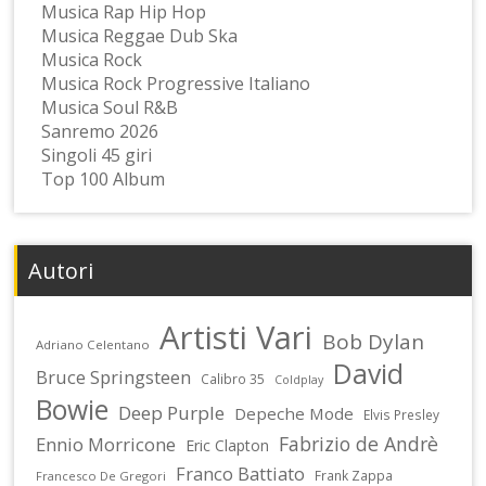
Musica Rap Hip Hop
Musica Reggae Dub Ska
Musica Rock
Musica Rock Progressive Italiano
Musica Soul R&B
Sanremo 2026
Singoli 45 giri
Top 100 Album
Autori
Artisti Vari
Bob Dylan
Adriano Celentano
David
Bruce Springsteen
Calibro 35
Coldplay
Bowie
Deep Purple
Depeche Mode
Elvis Presley
Fabrizio de Andrè
Ennio Morricone
Eric Clapton
Franco Battiato
Frank Zappa
Francesco De Gregori