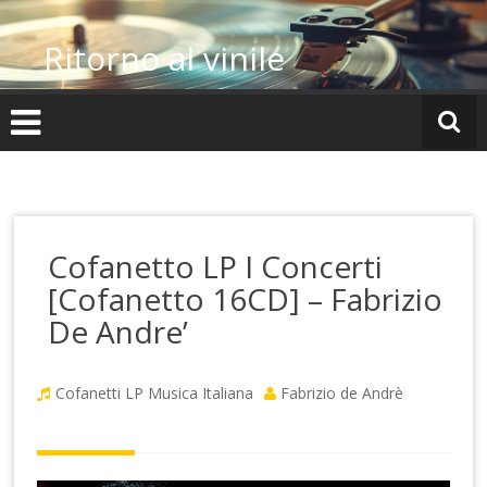
Vai
al
Ritorno al vinile
contenuto
Cofanetto LP I Concerti
[Cofanetto 16CD] – Fabrizio
De Andre’
Cofanetti LP
Musica Italiana
Fabrizio de Andrè