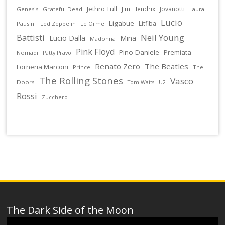
Jethro Tull
Jimi Hendrix
Jovanotti
Genesis
Grateful Dead
Laura
Lucio
Ligabue
Litfiba
Pausini
Led Zeppelin
Le Orme
Battisti
Neil Young
Lucio Dalla
Mina
Madonna
Pink Floyd
Pino Daniele
Premiata
Nomadi
Patty Pravo
Renato Zero
The Beatles
Forneria Marconi
Prince
The
The Rolling Stones
Vasco
Doors
U2
Tom Waits
Rossi
Zucchero
The Dark Side of the Moon