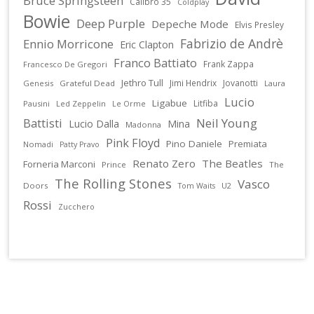
Bruce Springsteen
Calibro 35
Coldplay
Bowie
Deep Purple
Depeche Mode
Elvis Presley
Fabrizio de Andrè
Ennio Morricone
Eric Clapton
Franco Battiato
Frank Zappa
Francesco De Gregori
Jethro Tull
Jimi Hendrix
Jovanotti
Genesis
Grateful Dead
Laura
Lucio
Ligabue
Litfiba
Pausini
Led Zeppelin
Le Orme
Battisti
Neil Young
Lucio Dalla
Mina
Madonna
Pink Floyd
Pino Daniele
Premiata
Nomadi
Patty Pravo
Renato Zero
The Beatles
Forneria Marconi
Prince
The
The Rolling Stones
Vasco
Doors
U2
Tom Waits
Rossi
Zucchero