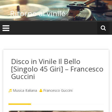
Vai
al
Ritorno al vinile
contenuto
Disco in Vinile Il Bello
[Singolo 45 Giri] – Francesco
Guccini
Musica Italiana
Francesco Guccini