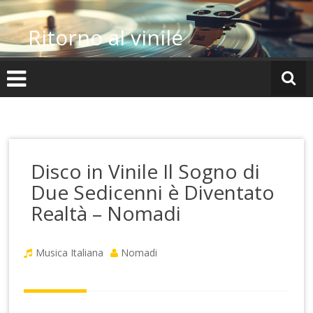
Vai
al
Ritorno al vinile
contenuto
Disco in Vinile Il Sogno di
Due Sedicenni è Diventato
Realtà – Nomadi
Musica Italiana
Nomadi