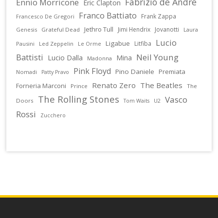
Fabrizio de Andrè
Ennio Morricone
Eric Clapton
Franco Battiato
Frank Zappa
Francesco De Gregori
Jethro Tull
Jimi Hendrix
Jovanotti
Genesis
Grateful Dead
Laura
Lucio
Ligabue
Litfiba
Pausini
Led Zeppelin
Le Orme
Battisti
Neil Young
Lucio Dalla
Mina
Madonna
Pink Floyd
Pino Daniele
Premiata
Nomadi
Patty Pravo
Renato Zero
The Beatles
Forneria Marconi
Prince
The
The Rolling Stones
Vasco
Doors
U2
Tom Waits
Rossi
Zucchero